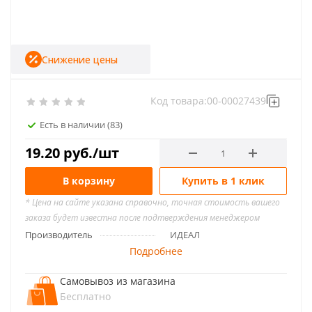
Снижение цены
Код товара:
00-00027439
Есть в наличии
(83)
19.20
руб.
/шт
В корзину
Купить в 1 клик
* Цена на сайте указана справочно, точная стоимость вашего
заказа будет известна после подтверждения менеджером
Производитель
ИДЕАЛ
Подробнее
Самовывоз из магазина
Бесплатно