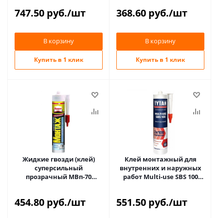
(12)
747.50
руб.
/шт
368.60
руб.
/шт
В корзину
В корзину
Купить в 1 клик
Купить в 1 клик
Жидкие гвозди (клей)
Клей монтажный для
суперсильный
внутренних и наружных
прозрачный МВп-70
работ Multi-use SBS 100
МОНТАЖ МОМЕНТ 280гр
310мл TYTAN Professional
(12)
(12)
454.80
руб.
/шт
551.50
руб.
/шт