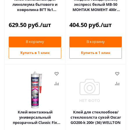
линолеума бытового и
экспресс белый МВ-50
ковролина ВГТ №1
МОНТАЖ МОМЕНТ 400гр
ЭКОНОМ 3кг
(12)
629.50
руб.
/шт
404.50
руб.
/шт
В корзину
В корзину
Купить в 1 клик
Купить в 1 клик
Клей монтажный
Клей для стеклообоев/
универсальный
стеклохолста сухой Oscar
прозрачный Classic Fix
GO200-k 200г (36) WELLTON
310мл TYTAN Professional