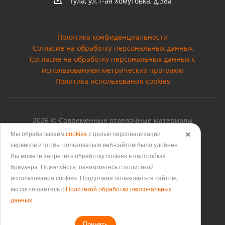
Тула, ул.1-ая Хомутовка, д.38а
Политика конфиденциальности
Согласие на обработку персональных данных
Cогласие на обработку персональных данных с
использованием метрических программ
Политика использования cookies
2026 © Современные отделочные материалы
Мы обрабатываем
cookies
с целью персонализации
✖️
сервисов и чтобы пользоваться веб-сайтом было удобнее.
Вы можете запретить обработку сookies в настройках
Версия для печати
браузера. Пожалуйста, ознакомьтесь с политикой
использования cookies. Продолжая пользоваться сайтом,
вы соглашаетесь с
Политикой обработки персональных
данных
.
Принять