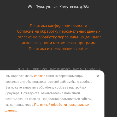
Тула, ул.1-ая Хомутовка, д.38а
Политика конфиденциальности
Согласие на обработку персональных данных
Cогласие на обработку персональных данных с
использованием метрических программ
Политика использования cookies
2026 © Современные отделочные материалы
Мы обрабатываем
cookies
с целью персонализации
✖️
сервисов и чтобы пользоваться веб-сайтом было удобнее.
Вы можете запретить обработку сookies в настройках
Версия для печати
браузера. Пожалуйста, ознакомьтесь с политикой
использования cookies. Продолжая пользоваться сайтом,
вы соглашаетесь с
Политикой обработки персональных
данных
.