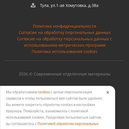
Тула, ул.1-ая Хомутовка, д.38а
Политика конфиденциальности
Согласие на обработку персональных данных
Cогласие на обработку персональных данных с
использованием метрических программ
Политика использования cookies
2026 © Современные отделочные материалы
Мы обрабатываем
cookies
с целью персонализации
✖️
сервисов и чтобы пользоваться веб-сайтом было удобнее.
Версия для печати
Вы можете запретить обработку сookies в настройках
браузера. Пожалуйста, ознакомьтесь с политикой
использования cookies. Продолжая пользоваться сайтом,
вы соглашаетесь с
Политикой обработки персональных