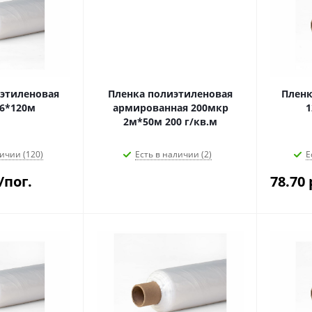
этиленовая
Пленка полиэтиленовая
Пленк
6*120м
армированная 200мкр
1
2м*50м 200 г/кв.м
ичии (120)
Есть в наличии (2)
Е
/пог.
78.70