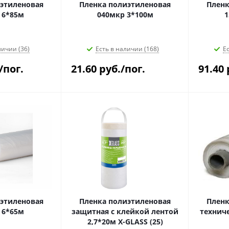
этиленовая
Пленка полиэтиленовая
Пленк
 6*85м
040мкр 3*100м
1
личии (36)
Есть в наличии (168)
Ес
/пог.
21.60
руб.
/пог.
91.40
этиленовая
Пленка полиэтиленовая
Пленк
 6*65м
защитная с клейкой лентой
технич
2,7*20м X-GLASS (25)