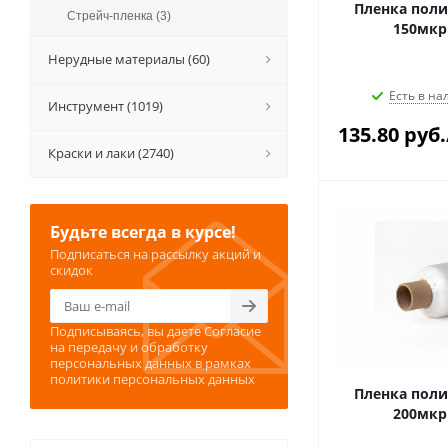
Пленка поли
Стрейч-пленка (3)
150мкр
Нерудные материалы (60)
Есть в на
Инструмент (1019)
135.80
руб.
Краски и лаки (2740)
Будьте всегда в курсе!
Подписаться на рассылку акций и
скидок
Подписываясь, вы даете
Согласие
на передачу и обработку
персональных данных
в рамках
политики персональных данных
Пленка поли
200мкр