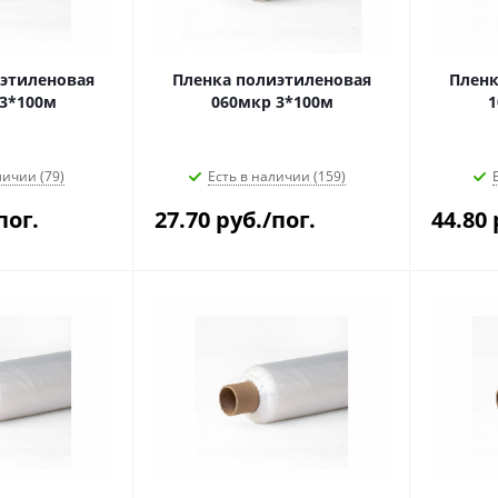
этиленовая
Пленка полиэтиленовая
Пленк
3*100м
060мкр 3*100м
1
личии (79)
Есть в наличии (159)
пог.
27.70
руб.
/пог.
44.80