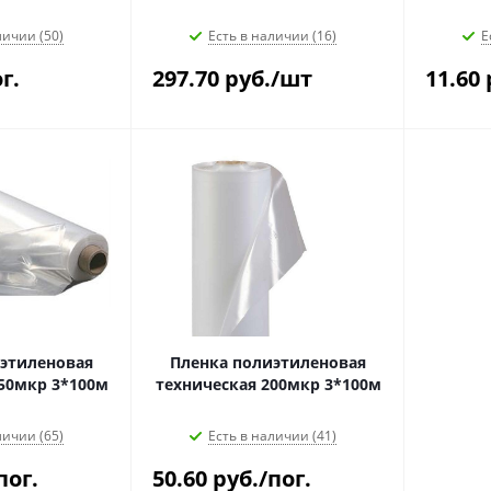
личии (50)
Есть в наличии (16)
Е
г.
297.70
руб.
/шт
11.60
этиленовая
Пленка полиэтиленовая
50мкр 3*100м
техническая 200мкр 3*100м
личии (65)
Есть в наличии (41)
пог.
50.60
руб.
/пог.