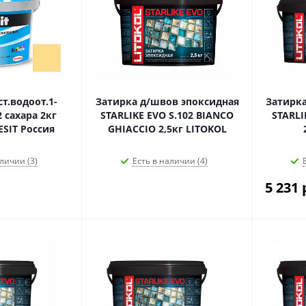
т.водоот.1-
Затирка д/швов эпоксидная
Затирка
 сахара 2кг
STARLIKE EVO S.102 BIANCO
STARLI
ESIT Россия
GHIACCIO 2,5кг LITOKOL
личии (3)
Есть в наличии (4)
5 231