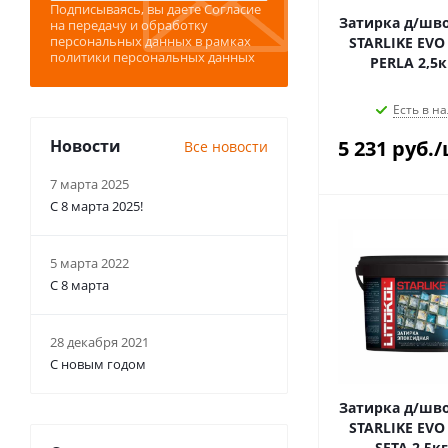
Подписываясь, вы даете
Согласие
Затирка д/шво
на передачу и обработку
персональных данных
в рамках
STARLIKE EVO 
политики персональных данных
PERLA
Есть в на
Новости
5 231
руб.
/
Все новости
7 марта 2025
С 8 марта 2025!
5 марта 2022
С 8 марта
28 декабря 2021
С новым годом
Затирка д/шво
STARLIKE EVO 
SETA 2,5к