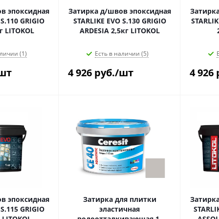
в эпоксидная
Затирка д/швов эпоксидная
Затирка
S.110 GRIGIO
STARLIKE EVO S.130 GRIGIO
STARLIK
 2,5кг LITOKOL
ARDESIA 2,5кг LITOKOL
личии (1)
Есть в наличии (5)
шт
4 926
руб.
/шт
4 926
в эпоксидная
Затирка для плитки
Затирка
S.115 GRIGIO
эластичная
STARLI
г LITOKOL
водоотталкивающая 1-
ASSOL