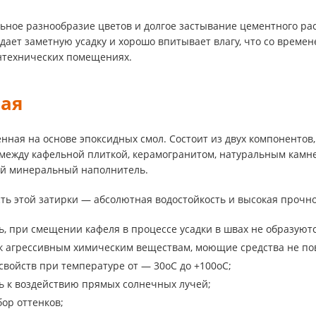
ое разнообразие цветов и долгое застывание цементного раст
дает заметную усадку и хорошо впитывает влагу, что со време
антехнических помещениях.
ая
енная на основе эпоксидных смол. Состоит из двух компоненто
 между кафельной плиткой, керамогранитом, натуральным камне
й минеральный наполнитель.
сть этой затирки — абсолютная водостойкость и высокая проч
ь, при смещении кафеля в процессе усадки в швах не образуют
к агрессивным химическим веществам, моющие средства не по
свойств при температуре от — 30оС до +100оС;
ь к воздействию прямых солнечных лучей;
ор оттенков;