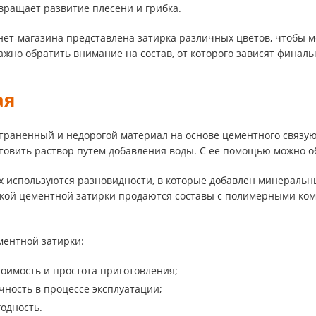
вращает развитие плесени и грибка.
нет-магазина представлена затирка различных цветов, чтобы м
ажно обратить внимание на состав, от которого зависят фина
ая
раненный и недорогой материал на основе цементного связующ
товить раствор путем добавления воды. С ее помощью можно о
х используются разновидности, в которые добавлен минераль
кой цементной затирки продаются составы с полимерными ко
ентной затирки:
тоимость и простота приготовления;
чность в процессе эксплуатации;
одность.