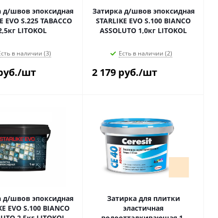
 д/швов эпоксидная
Затирка д/швов эпоксидная
E EVO S.225 TABACCO
STARLIKE EVO S.100 BIANCO
2,5кг LITOKOL
ASSOLUTO 1,0кг LITOKOL
Есть в наличии (3)
Есть в наличии (2)
руб.
/шт
2 179
руб.
/шт
 д/швов эпоксидная
Затирка для плитки
KE EVO S.100 BIANCO
эластичная
UTO 2,5кг LITOKOL
водоотталкивающая 1-