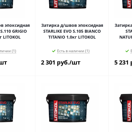
в эпоксидная
Затирка д/швов эпоксидная
Затирка
S.110 GRIGIO
STARLIKE EVO S.105 BIANCO
ST
 1,0кг LITOKOL
TITANIO 1,0кг LITOKOL
NATUR
личии (1)
Есть в наличии (1)
шт
2 301
руб.
/шт
5 231