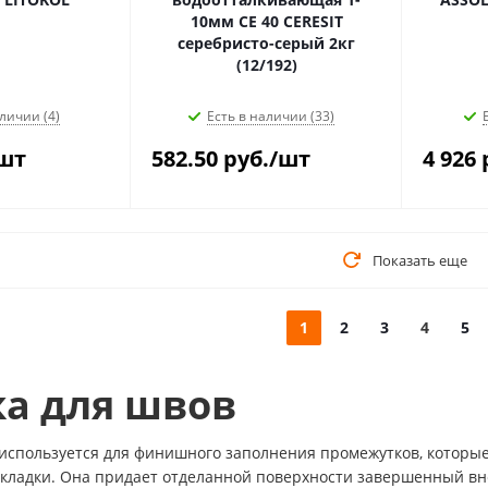
10мм CE 40 CERESIT
серебристо-серый 2кг
(12/192)
личии (4)
Есть в наличии (33)
шт
582.50
руб.
/шт
4 926
Показать еще
1
2
3
4
5
ка для швов
 используется для финишного заполнения промежутков, которы
укладки. Она придает отделанной поверхности завершенный в