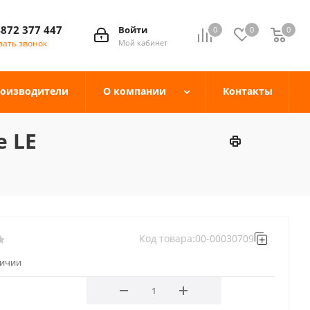
4872 377 447
Войти
0
0
0
зать звонок
Мой кабинет
оизводители
О компании
Контакты
е LE
Код товара:
00-00030709
личии