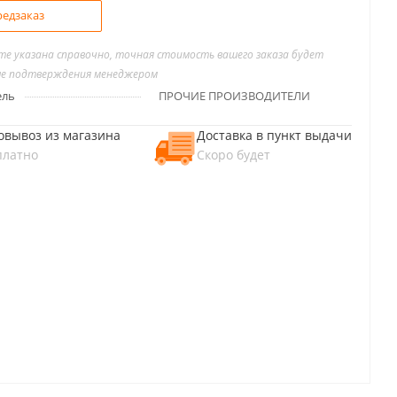
едзаказ
йте указана справочно, точная стоимость вашего заказа будет
ле подтверждения менеджером
ель
ПРОЧИЕ ПРОИЗВОДИТЕЛИ
овывоз из магазина
Доставка в пункт выдачи
платно
Скоро будет