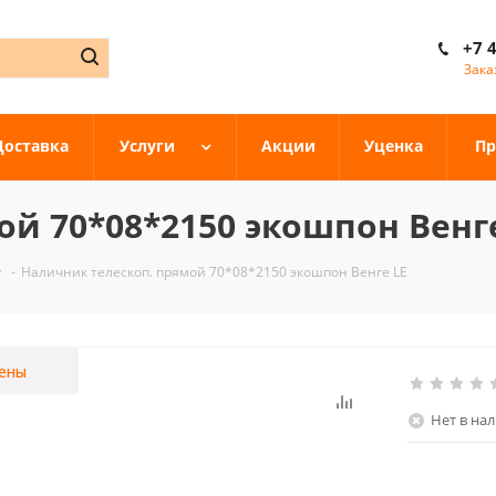
+7 
Зака
Доставка
Услуги
Акции
Уценка
Пр
й 70*08*2150 экошпон Венг
-
Наличник телескоп. прямой 70*08*2150 экошпон Венге LE
ены
Нет в на