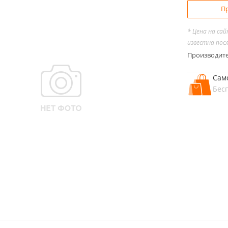
Пр
* Цена на са
известна пос
Производит
Сам
Бес