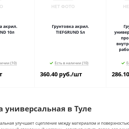
а акрил.
Грунтовка акрил.
Гр
ND 10л
TIEFGRUND 5л
униве
про
внутр
рабо
личии (10)
Есть в наличии (10)
Е
т
360.40
руб.
/шт
286.1
а универсальная в Туле
сальная улучшает сцепление между материалом и поверхностью