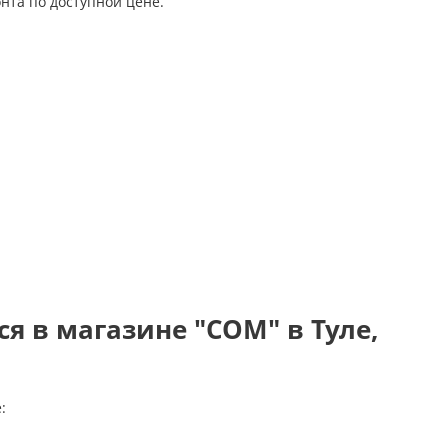
нта по доступной цене.
я в магазине "СОМ" в Туле,
: