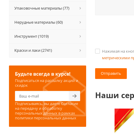
Упаковочные материалы (77)
Нерудные материалы (60)
Инструмент (1019)
Краски и лаки (2741)
Нажимая на кноп
метрическими 
Будьте всегда в курсе!
Отправить
Подписаться на рассылку акций и
скидок
Наши се
Подписываясь, вы даете
Согласие
на передачу и обработку
персональных данных
в рамках
политики персональных данных