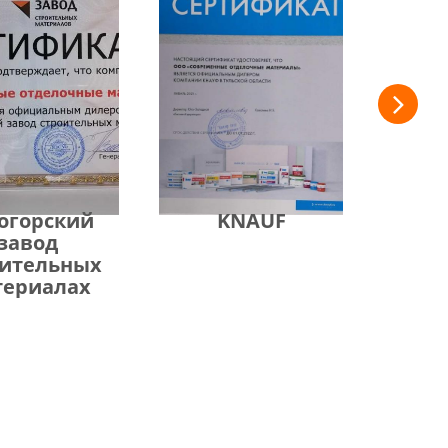
огорский
KNAUF
завод
оительных
териалах
Privacy notice