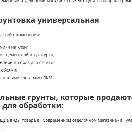
ременный отделочный магазин» советует купить товар для ремо
рунтовка универсальная
ластей применения:
мики на клей;
ие цементной штукатурки;
ернового пола для стяжки;
 обоями;
зличными составами ЛКМ.
льные грунты, которые продаютс
 для обработки:
щие виды товара в «Современном отделочном магазине» в Туле