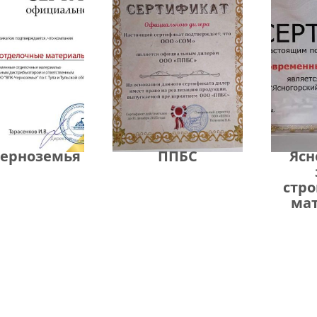
черноземья
ППБС
Ясн
стр
ма