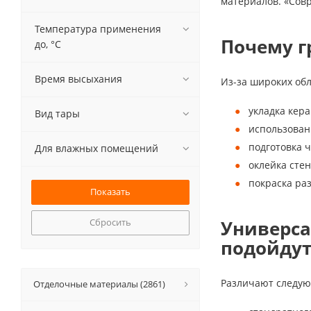
материалов. «Сов
Температура применения
Почему г
до, °С
Время высыхания
Из-за широких об
укладка кера
Вид тары
использован
подготовка ч
Для влажных помещений
оклейка стен
покраска ра
Сбросить
Универса
подойдут
Различают следую
Отделочные материалы (2861)