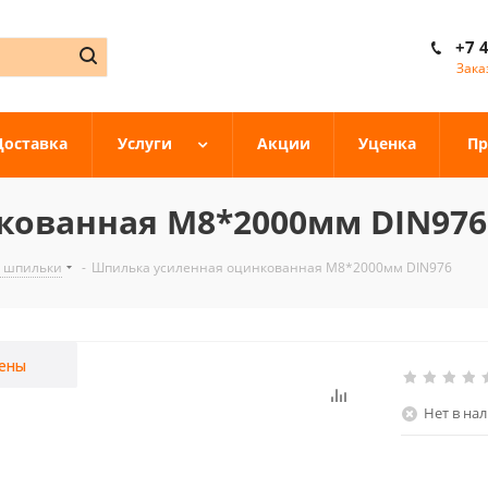
+7 
Зака
Доставка
Услуги
Акции
Уценка
Пр
кованная М8*2000мм DIN976
, шпильки
-
Шпилька усиленная оцинкованная М8*2000мм DIN976
ены
Нет в на