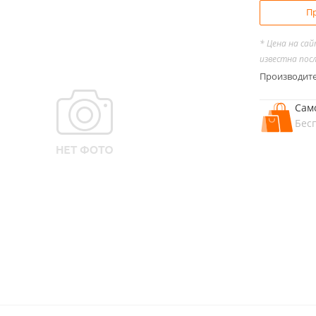
Пр
* Цена на са
известна пос
Производит
Сам
Бес