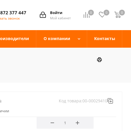
4872 377 447
Войти
0
0
0
зать звонок
Мой кабинет
оизводители
О компании
Контакты
Код товара:
00-00029410
личии