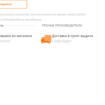
едзаказ
йте указана справочно, точная стоимость вашего заказа будет
ле подтверждения менеджером
ель
ПРОЧИЕ ПРОИЗВОДИТЕЛИ
овывоз из магазина
Доставка в пункт выдачи
платно
Скоро будет