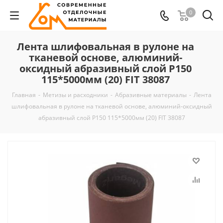
0
Лента шлифовальная в рулоне на
тканевой основе, алюминий-
оксидный абразивный слой Р150
115*5000мм (20) FIT 38087
Главная
-
Метизы и расходники
-
Абразивные материалы
-
Лента
шлифовальная в рулоне на тканевой основе, алюминий-оксидный
абразивный слой Р150 115*5000мм (20) FIT 38087