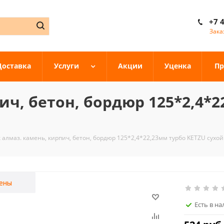
+7 
Зака
Доставка
Услуги
Акции
Уценка
Пр
ич, бетон, бордюр 125*2,4*2
 алмаз. камень, кирпич, бетон, бордюр 125*2,4*22,23мм турбо KETZU сухо
ены
Есть в н