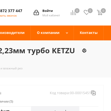
4872 377 447
Войти
0
0
0
зать звонок
Мой кабинет
оизводители
О компании
Контакты
2,23мм турбо KETZU
й и влажный рез
Код товара:
00-00015451
аличии
(5)