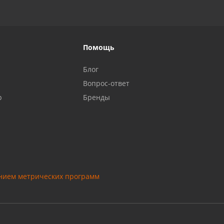
Помощь
Блог
Вопрос-ответ
р
Бренды
анием метрических программ