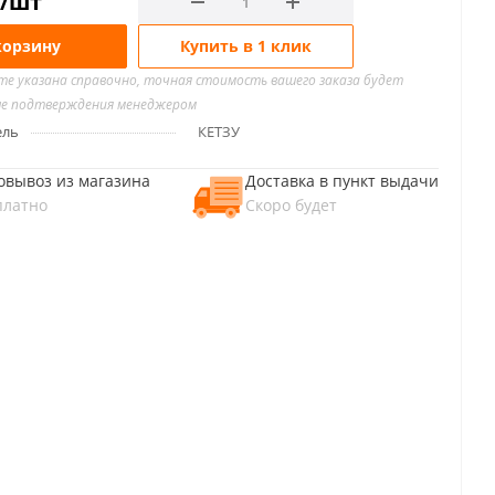
/шт
корзину
Купить в 1 клик
йте указана справочно, точная стоимость вашего заказа будет
ле подтверждения менеджером
ель
КЕТЗУ
овывоз из магазина
Доставка в пункт выдачи
платно
Скоро будет