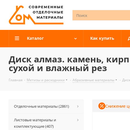
Каталог
Как купить
Диск алмаз. камень, кирп
сухой и влажный рез
Главная
-
Метизы и расходники
-
Абразивные материалы
-
Диск
Снижение ц
Отделочные материалы (2861)
Листовые материалы и
комплектующие (407)