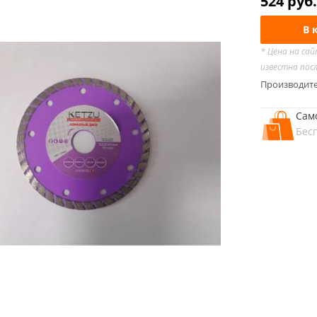
524
руб.
В 
* Цена на са
известна пос
Производит
Сам
Бес