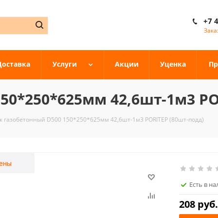
+7 
Зака
Доставка
Услуги
Акции
Уценка
Пр
50*250*625мм 42,6шт-1м3 PO
к газобетонный D500 150*250*625мм 42,6шт-1м3 PORITEP (80шт-подд)
ены
Есть в н
208
руб.