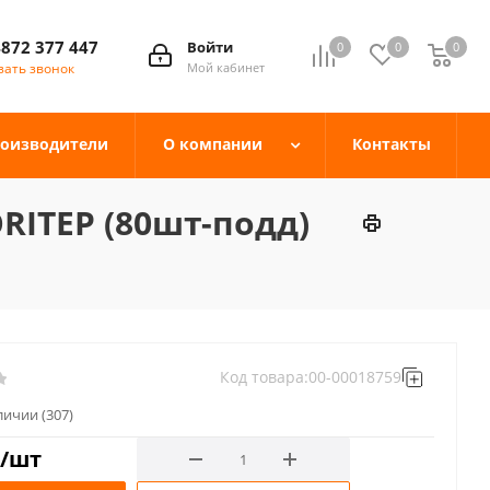
4872 377 447
Войти
0
0
0
зать звонок
Мой кабинет
оизводители
О компании
Контакты
RITEP (80шт-подд)
Код товара:
00-00018759
аличии
(307)
/шт