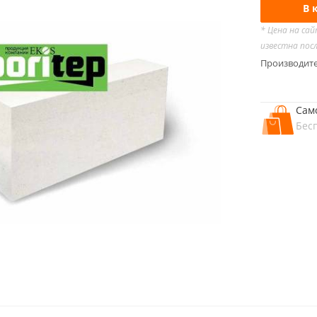
В 
* Цена на са
известна пос
Производит
Сам
Бес