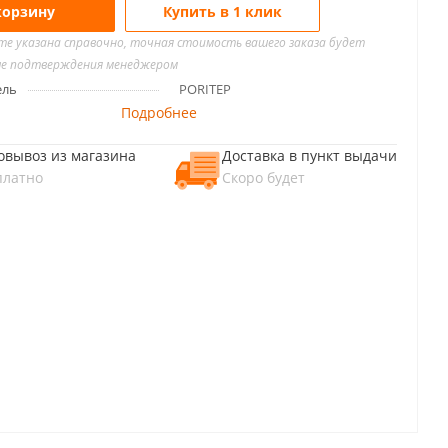
корзину
Купить в 1 клик
йте указана справочно, точная стоимость вашего заказа будет
ле подтверждения менеджером
ель
PORITEP
Подробнее
овывоз из магазина
Доставка в пункт выдачи
платно
Скоро будет