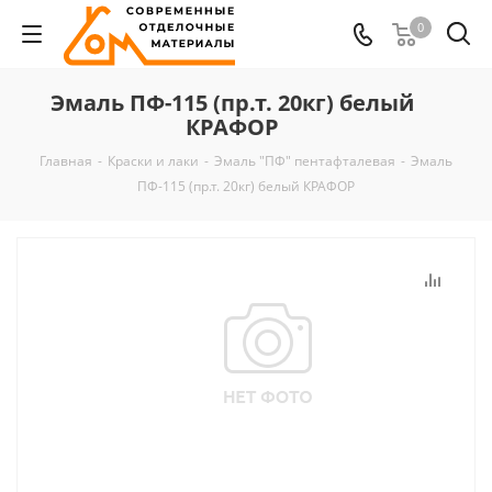
0
Эмаль ПФ-115 (пр.т. 20кг) белый
КРАФОР
Главная
-
Краски и лаки
-
Эмаль "ПФ" пентафталевая
-
Эмаль
ПФ-115 (пр.т. 20кг) белый КРАФОР