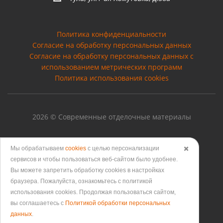
Политика конфиденциальности
Согласие на обработку персональных данных
Cогласие на обработку персональных данных с
использованием метрических программ
Политика использования cookies
2026 © Современные отделочные материалы
Мы обрабатываем
cookies
с целью персонализации
✖️
сервисов и чтобы пользоваться веб-сайтом было удобнее.
Версия для печати
Вы можете запретить обработку сookies в настройках
браузера. Пожалуйста, ознакомьтесь с политикой
использования cookies. Продолжая пользоваться сайтом,
вы соглашаетесь с
Политикой обработки персональных
данных
.