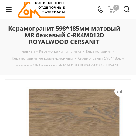
0
Керамогранит 598*185мм матовый
MR бежевый C-RK4M012D
ROYALWOOD CERSANIT
Главная
-
Керамогранит и плитка
-
Керамогранит
-
Керамогранит не коллекционный
-
Керамогранит 598*185мм
матовый MR бежевый C-RK4M012D ROYALWOOD CERSANIT