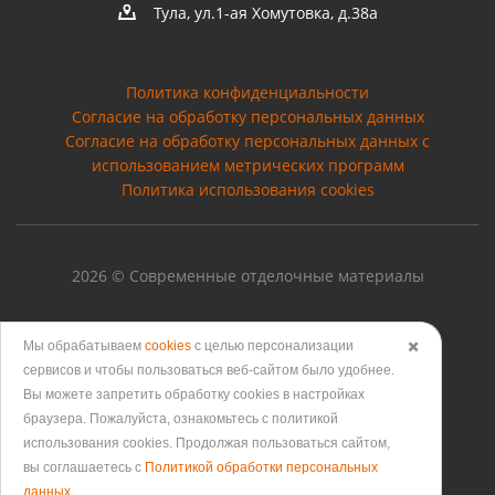
Тула, ул.1-ая Хомутовка, д.38а
Политика конфиденциальности
Согласие на обработку персональных данных
Cогласие на обработку персональных данных с
использованием метрических программ
Политика использования cookies
2026 © Современные отделочные материалы
Мы обрабатываем
cookies
с целью персонализации
✖️
сервисов и чтобы пользоваться веб-сайтом было удобнее.
Версия для печати
Вы можете запретить обработку сookies в настройках
браузера. Пожалуйста, ознакомьтесь с политикой
использования cookies. Продолжая пользоваться сайтом,
вы соглашаетесь с
Политикой обработки персональных
данных
.