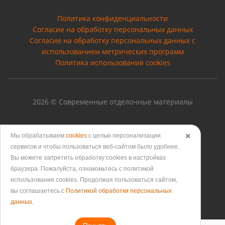
Политика конфиденциальности
Согласие на обработку персональных данных
Cогласие на обработку персональных данных с
использованием метрических программ
Политика использования cookies
2026 © Современные отделочные материалы
Мы обрабатываем
cookies
с целью персонализации
✖️
Версия для печати
сервисов и чтобы пользоваться веб-сайтом было удобнее.
Вы можете запретить обработку сookies в настройках
браузера. Пожалуйста, ознакомьтесь с политикой
использования cookies. Продолжая пользоваться сайтом,
вы соглашаетесь с
Политикой обработки персональных
данных
.