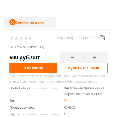
Снижение цены
Код товара:
00-00028009
Есть в наличии
(1)
600
руб.
/шт
В корзину
Купить в 1 клик
* Цена на сайте указана справочно, точная стоимость вашего
заказа будет известна после подтверждения менеджером
Применение
Внутреннее применение
Наружное применение
Тип
Гипс
Производитель
ЮНИС
Вес, кг
15