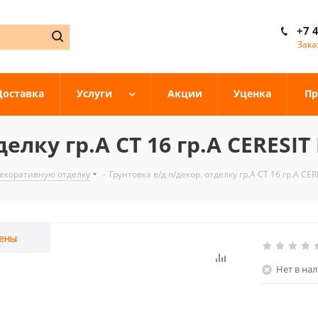
+7 
Зака
Доставка
Услуги
Акции
Уценка
Пр
елку гр.A CT 16 гр.A CERESIT
декоративную отделку
-
Грунтовка в/д п/декор. отделку гр.A CT 16 гр.A CE
ены
Нет в на