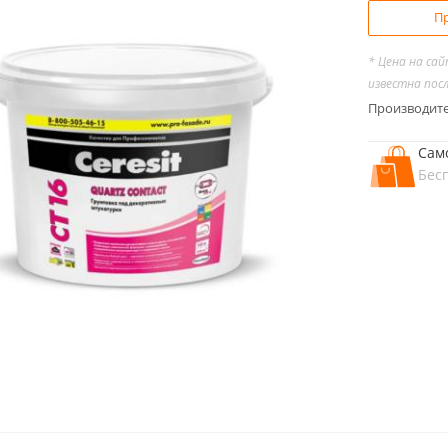
Пр
* Цена на са
известна пос
Производит
Сам
Бес