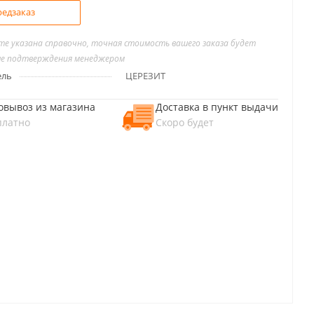
едзаказ
йте указана справочно, точная стоимость вашего заказа будет
ле подтверждения менеджером
ель
ЦЕРЕЗИТ
овывоз из магазина
Доставка в пункт выдачи
платно
Скоро будет