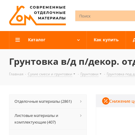
Каталог
Как купить
Грунтовка в/д п/декор. отд
Главная
-
Сухие смеси и грунтовки
-
Грунтовки
-
Грунтовка под 
Снижение ц
Отделочные материалы (2861)
Листовые материалы и
комплектующие (407)