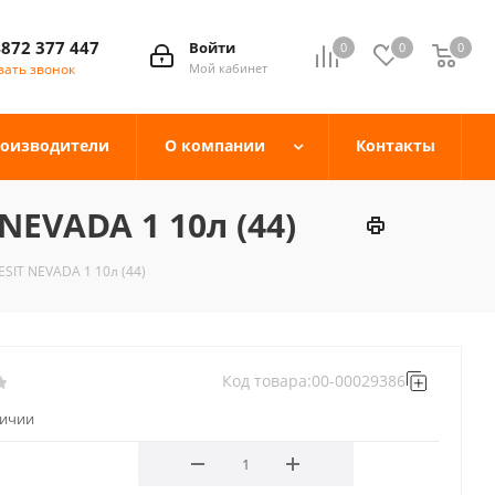
4872 377 447
Войти
0
0
0
зать звонок
Мой кабинет
оизводители
О компании
Контакты
 NEVADA 1 10л (44)
RESIT NEVADA 1 10л (44)
Код товара:
00-00029386
личии