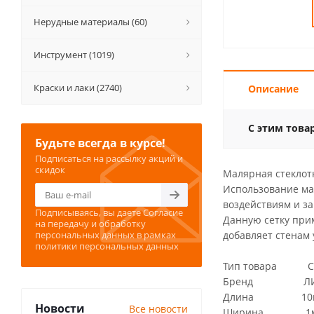
Нерудные материалы (60)
Инструмент (1019)
Краски и лаки (2740)
Описание
С этим това
Будьте всегда в курсе!
Подписаться на рассылку акций и
скидок
Малярная стеклот
Использование ма
воздействиям и з
Подписываясь, вы даете
Согласие
Данную сетку прим
на передачу и обработку
персональных данных
в рамках
добавляет стенам
политики персональных данных
Тип товара Сет
Бренд ЛИ
Длина 10
Новости
Все новости
Ширина 1