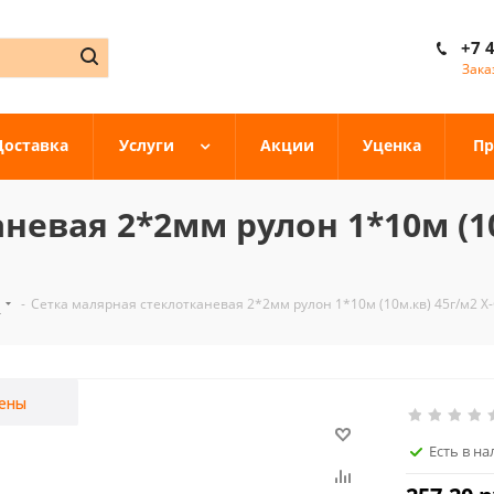
+7 
Зака
Доставка
Услуги
Акции
Уценка
Пр
невая 2*2мм рулон 1*10м (10
а
-
Сетка малярная стеклотканевая 2*2мм рулон 1*10м (10м.кв) 45г/м2 X-
ены
Есть в н