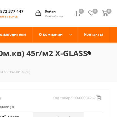
4872 377 447
Войти
0
0
0
зать звонок
Мой кабинет
оизводители
О компании
Контакты
м.кв) 45г/м2 X-GLASS
GLASS Pro ЛИГА (50)
Код товара:
00-00004267
аличии
(3)