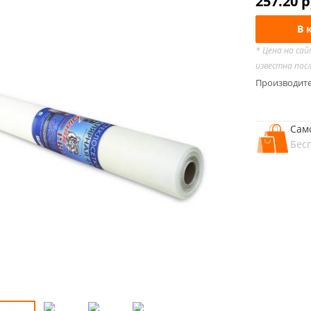
257.20
р
В 
* Цена на са
известна пос
Производит
Сам
Бес