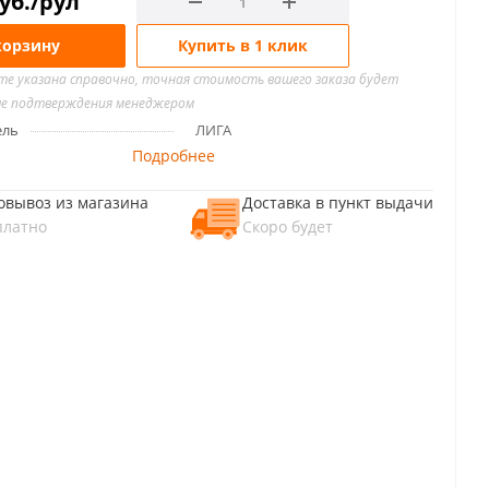
уб.
/рул
корзину
Купить в 1 клик
йте указана справочно, точная стоимость вашего заказа будет
ле подтверждения менеджером
ель
ЛИГА
Подробнее
овывоз из магазина
Доставка в пункт выдачи
платно
Скоро будет