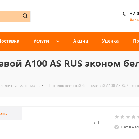
+7 
Зака
Доставка
Услуги
Акции
Уценка
Пр
вой A100 AS RUS эконом бе
тделочные материалы
-
Потолок реечный бесщелевой A100 AS RUS эконо
ены
Нет в на