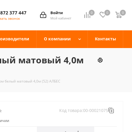
4872 377 447
Войти
0
0
0
зать звонок
Мой кабинет
оизводители
О компании
Контакты
лый матовый 4,0м
м белый матовый 4,0м (52) АЛБЕС
Код товара:
00-00021075
личии