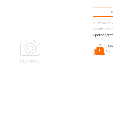
Пр
* Цена на са
известна пос
Производит
Сам
Бес