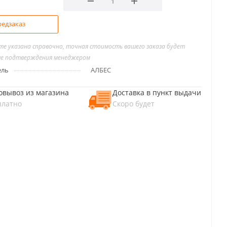
едзаказ
йте указана справочно, точная стоимость вашего заказа будет
ле подтверждения менеджером
ель
АЛБЕС
овывоз из магазина
Доставка в пункт выдачи
платно
Скоро будет