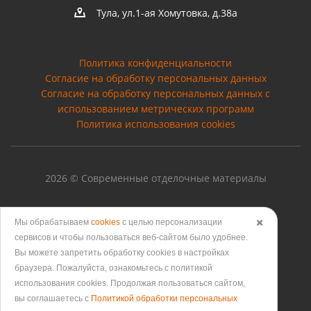
Тула, ул.1-ая Хомутовка, д.38а
Политика конфиденциальности
Согласие на обработку персональных данных
Cогласие на обработку персональных данных с
использованием метрических программ
Политика использования cookies
2026 © Современные отделочные материалы
Мы обрабатываем
cookies
с целью персонализации
✖️
сервисов и чтобы пользоваться веб-сайтом было удобнее.
Версия для печати
Вы можете запретить обработку сookies в настройках
браузера. Пожалуйста, ознакомьтесь с политикой
использования cookies. Продолжая пользоваться сайтом,
вы соглашаетесь с
Политикой обработки персональных