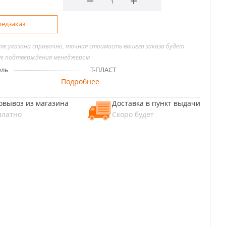
едзаказ
йте указана справочно, точная стоимость вашего заказа будет
ле подтверждения менеджером
ель
Т-ПЛАСТ
Подробнее
овывоз из магазина
Доставка в пункт выдачи
платно
Скоро будет