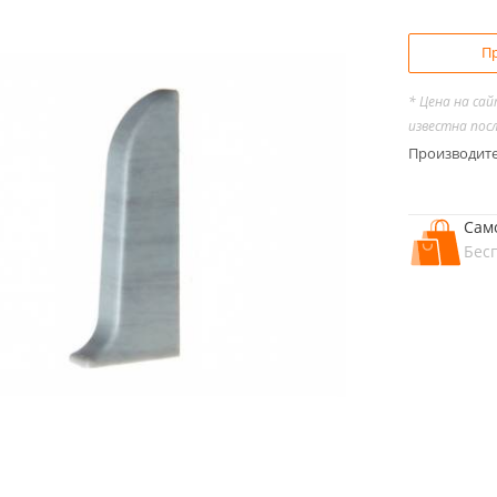
Пр
* Цена на са
известна пос
Производит
Сам
Бес