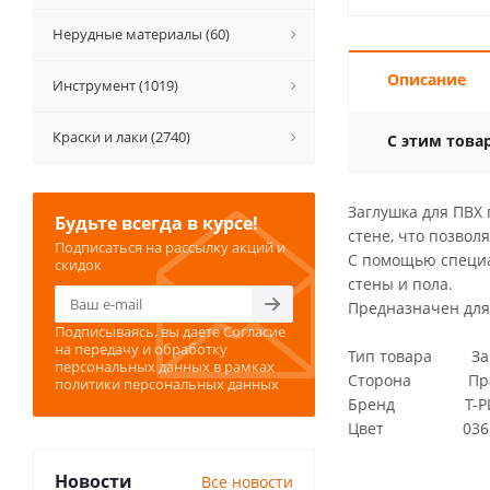
Нерудные материалы (60)
Описание
Инструмент (1019)
Краски и лаки (2740)
С этим това
Заглушка для ПВХ 
Будьте всегда в курсе!
стене, что позвол
Подписаться на рассылку акций и
С помощью специал
скидок
стены и пола.
Предназначен для
Подписываясь, вы даете
Согласие
на передачу и обработку
Тип товара Загл
персональных данных
в рамках
Сторона Пра
политики персональных данных
Бренд T-PL
Цвет 036
Новости
Все новости