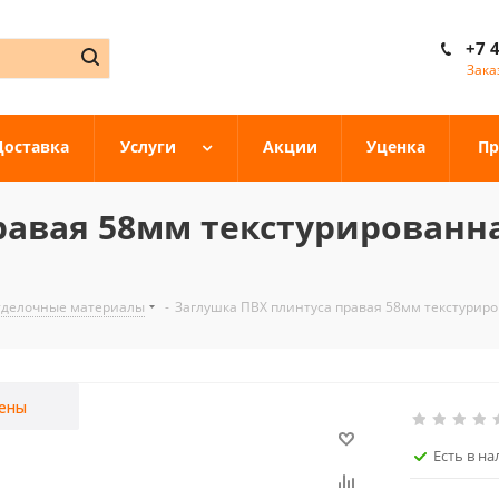
+7 
Зака
Доставка
Услуги
Акции
Уценка
Пр
авая 58мм текстурированная
тделочные материалы
-
Заглушка ПВХ плинтуса правая 58мм текстуриро
ены
Есть в н