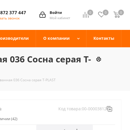
4872 377 447
Войти
0
0
0
зать звонок
Мой кабинет
оизводители
О компании
Контакты
 036 Сосна серая T-
ванная 036 Сосна серая T-PLAST
Код товара:
00-00003812
аличии
(42)