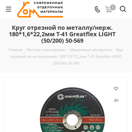
0
Круг отрезной по металлу/нерж.
180*1,6*22,2мм Т-41 Greatflex LIGHT
(50/200) 50-569
Главная
-
Метизы и расходники
-
Абразивные материалы
-
Круг
отрезной по металлу/нерж. 180*1,6*22,2мм Т-41 Greatflex LIGHT
(50/200) 50-569