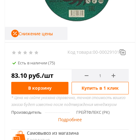
Снижение цены
Код товара:
00-00029101
Есть в наличии
(75)
83.10
руб.
/шт
В корзину
Купить в 1 клик
* Цена на сайте указана справочно, точная стоимость вашего
заказа будет известна после подтверждения менеджером
Производитель
ГРЕЙТФЛЕКС (РК)
Подробнее
Самовывоз из магазина
Бесплатно