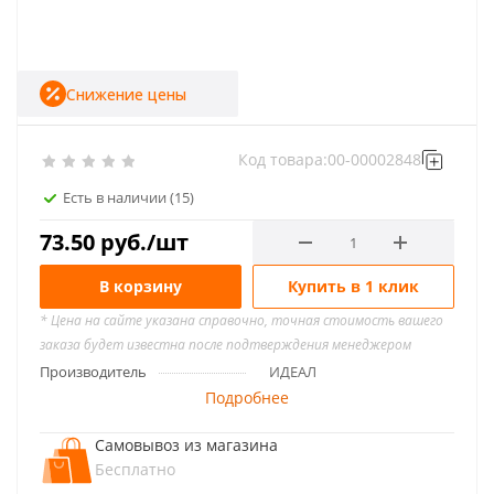
Снижение цены
Код товара:
00-00002848
Есть в наличии
(15)
73.50
руб.
/шт
В корзину
Купить в 1 клик
* Цена на сайте указана справочно, точная стоимость вашего
заказа будет известна после подтверждения менеджером
Производитель
ИДЕАЛ
Подробнее
Самовывоз из магазина
Бесплатно