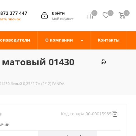
4872 377 447
Войти
0
0
0
зать звонок
Мой кабинет
оизводители
О компании
Контакты
 матовый 01430
430 белый 0,25*2,7м (2/12) PANDA
Код товара:
00-00015985
личии