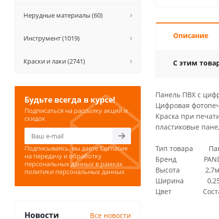
Нерудные материалы (60)
Описание
Инструмент (1019)
Краски и лаки (2741)
С этим това
Панель ПВХ с циф
Будьте всегда в курсе!
Цифровая фотопеча
Подписаться на рассылку акций и
Краска при печат
скидок
пластиковые пане
Подписываясь, вы даете
Согласие
Тип товара Пан
на передачу и обработку
Бренд PAN
персональных данных
в рамках
Высота 2,7
политики персональных данных
Ширина 0,2
Цвет Соста
Новости
Все новости