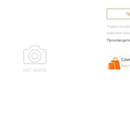
Пр
* Цена на са
известна пос
Производит
Сам
Бес