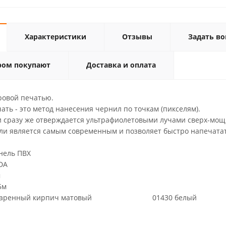
Характеристики
Отзывы
Задать во
ром покупают
Доставка и оплата
ровой печатью.
ть - это метод нанесения чернил по точкам (пикселям).
и сразу же отверждается ультрафиолетовыми лучами сверх-мощ
ли является самым современным и позволяет быстро напечатат
ель ПВХ
DA
м
5м
ренный кирпич матовый 01430 белый