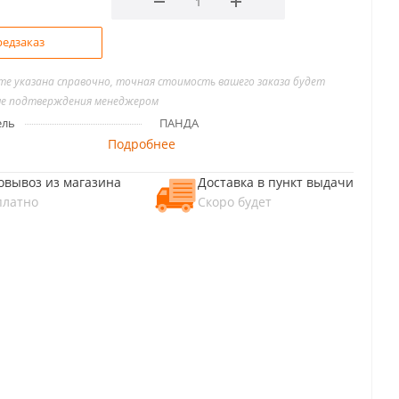
едзаказ
йте указана справочно, точная стоимость вашего заказа будет
ле подтверждения менеджером
ель
ПАНДА
Подробнее
овывоз из магазина
Доставка в пункт выдачи
платно
Скоро будет