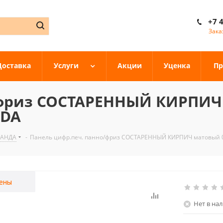
+7 
Зака
Доставка
Услуги
Акции
Уценка
Пр
/фриз СОСТАРЕННЫЙ КИРПИЧ
NDA
ПАНДА
-
Панель цифр.печ. панно/фриз СОСТАРЕННЫЙ КИРПИЧ матовый 01
ены
Нет в на