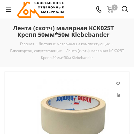
0
Лента (скотч) малярная KCK025T
Крепп 50мм*50м Klebebander
Главная
-
Листовые материалы и комплектующие
-
Гипсокартон, сопутствующие
-
Лента (скотч) малярная KCK025T
Крепп 50мм*50м Klebebander