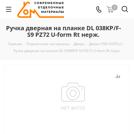
0
Ручка дверная на планке DL 038KP/F-
S9 PZ72 U-form Rt нерж.
Главная
-
Отделочные материалы
-
Двери
-
Двери ПВХ KAPELLI
-
Ручка дверная на планке DL 038KP/F-S9 PZ72 U-form Rt нерж.