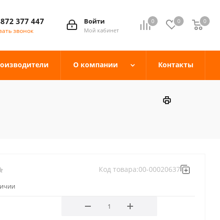
4872 377 447
Войти
0
0
0
зать звонок
Мой кабинет
оизводители
О компании
Контакты
Код товара:
00-00020637
личии