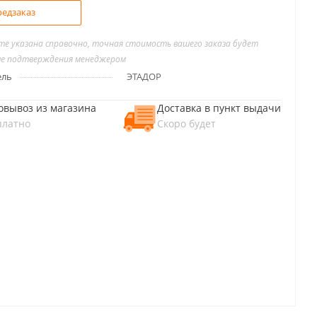
едзаказ
йте указана справочно, точная стоимость вашего заказа будет
ле подтверждения менеджером
ель
ЭТАДОР
овывоз из магазина
Доставка в пункт выдачи
платно
Скоро будет