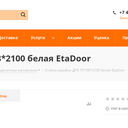
+7 
Зака
Доставка
Услуги
Акции
Уценка
Пр
*2100 белая EtaDoor
тделочные материалы
-
Стойка коробки ДПК 75*38*2100 белая EtaDoor
ены
Нет в на