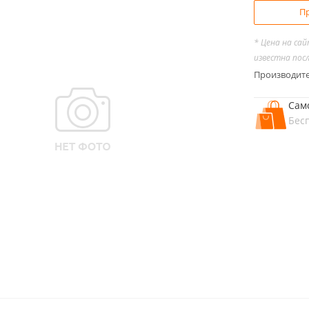
Пр
* Цена на са
известна пос
Производит
Сам
Бес