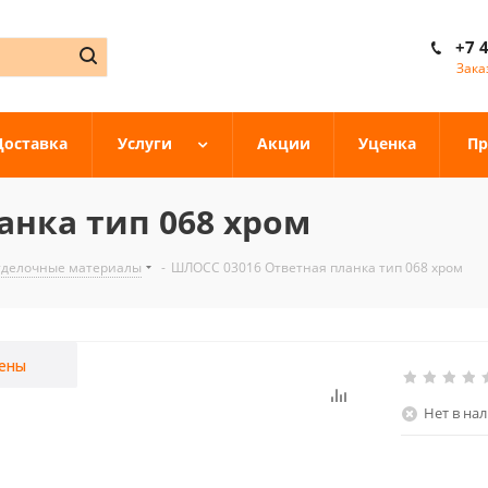
+7 
Зака
Доставка
Услуги
Акции
Уценка
Пр
анка тип 068 хром
тделочные материалы
-
ШЛОСС 03016 Ответная планка тип 068 хром
ены
Нет в на