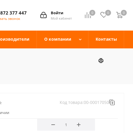
4872 377 447
Войти
0
0
0
зать звонок
Мой кабинет
оизводители
О компании
Контакты
Код товара:
00-00017050
личии