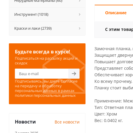
Нерудные материалы (60)
Описание
Инструмент (1018)
Краски и лаки (2739)
С этим това
Замочная планка,
Будьте всегда в курсе!
Защищает дверную
Подписаться на рассылку акций и
Повышает долгове
скидок
Представляет соб
Обеспечивает хор
Подписываясь, вы даете
Согласие
Ко всему прочему
на передачу и обработку
Планку стоит выби
персональных данных
в рамках
политики персональных данных
Применение: Меж
Тип: Ответная пла
Цвет: Хром
Вес: 0.0402 кг.
Новости
Все новости