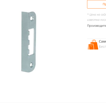
Пр
* Цена на са
известна пос
Производит
Сам
Бес