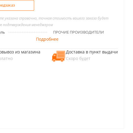
едзаказ
йте указана справочно, точная стоимость вашего заказа будет
ле подтверждения менеджером
ель
ПРОЧИЕ ПРОИЗВОДИТЕЛИ
Подробнее
овывоз из магазина
Доставка в пункт выдачи
платно
Скоро будет