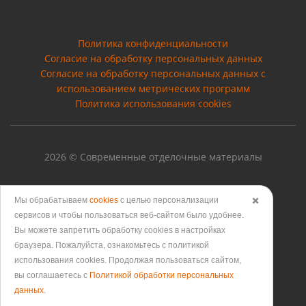
Политика конфиденциальности
Согласие на обработку персональных данных
Cогласие на обработку персональных данных с
использованием метрических программ
Политика использования cookies
2026 © Современные отделочные материалы
Мы обрабатываем
cookies
с целью персонализации
✖️
сервисов и чтобы пользоваться веб-сайтом было удобнее.
Версия для печати
Вы можете запретить обработку сookies в настройках
браузера. Пожалуйста, ознакомьтесь с политикой
использования cookies. Продолжая пользоваться сайтом,
вы соглашаетесь с
Политикой обработки персональных
данных
.