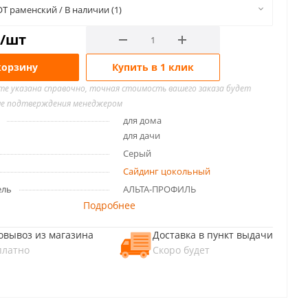
Т раменский / В наличии (1)
/шт
корзину
Купить в 1 клик
йте указана справочно, точная стоимость вашего заказа будет
ле подтверждения менеджером
для дома
для дачи
Серый
Сайдинг цокольный
ель
АЛЬТА-ПРОФИЛЬ
Подробнее
овывоз из магазина
Доставка в пункт выдачи
платно
Скоро будет