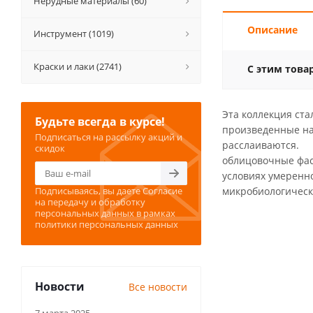
Нерудные материалы (60)
Описание
Инструмент (1019)
Краски и лаки (2741)
С этим това
Эта коллекция ст
Будьте всегда в курсе!
произведенные на
Подписаться на рассылку акций и
расслаиваются. Ц
скидок
облицовочные фас
условиях умеренно
Подписываясь, вы даете
Согласие
микробиологическо
на передачу и обработку
персональных данных
в рамках
политики персональных данных
Новости
Все новости