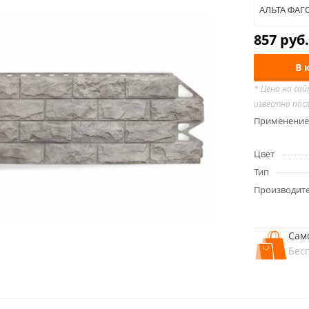
АЛЬТА ФАГО
857
руб.
В 
* Цена на са
известна пос
Применение
Цвет
Тип
Производит
Сам
Бес