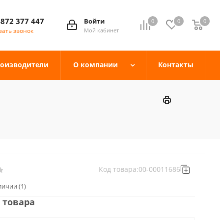
4872 377 447
Войти
0
0
0
зать звонок
Мой кабинет
оизводители
О компании
Контакты
Код товара:
00-00011686
аличии
(1)
 товара