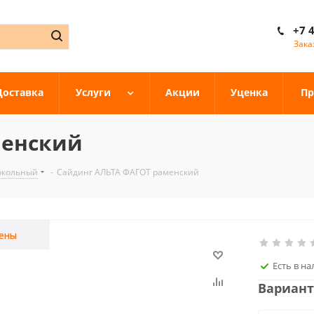
+7 
Зака
Доставка
Услуги
Акции
Уценка
Пр
менский
окольный
-
Сайдинг АЛЬТА ФАГОТ раменский
ены
Есть в н
Вариант