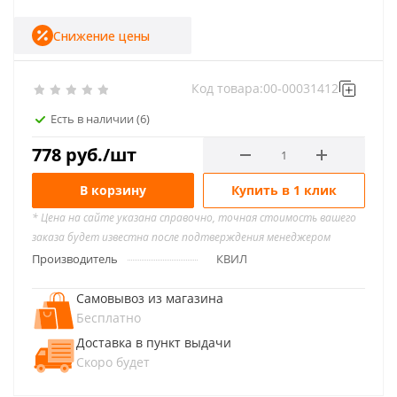
Снижение цены
Код товара:
00-00031412
Есть в наличии
(6)
778
руб.
/шт
В корзину
Купить в 1 клик
* Цена на сайте указана справочно, точная стоимость вашего
заказа будет известна после подтверждения менеджером
Производитель
КВИЛ
Самовывоз из магазина
Бесплатно
Доставка в пункт выдачи
Скоро будет