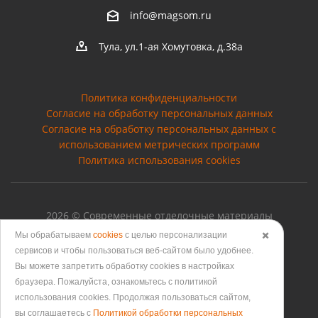
info@magsom.ru
Тула, ул.1-ая Хомутовка, д.38а
Политика конфиденциальности
Согласие на обработку персональных данных
Cогласие на обработку персональных данных с
использованием метрических программ
Политика использования cookies
2026 © Современные отделочные материалы
Мы обрабатываем
cookies
с целью персонализации
✖️
сервисов и чтобы пользоваться веб-сайтом было удобнее.
Вы можете запретить обработку сookies в настройках
Версия для печати
браузера. Пожалуйста, ознакомьтесь с политикой
использования cookies. Продолжая пользоваться сайтом,
вы соглашаетесь с
Политикой обработки персональных