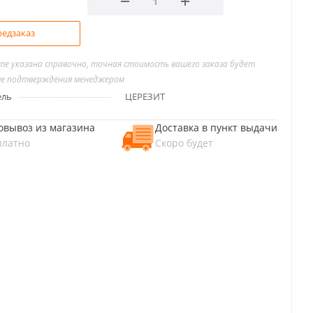
едзаказ
йте указана справочно, точная стоимость вашего заказа будет
ле подтверждения менеджером
ель
ЦЕРЕЗИТ
овывоз из магазина
Доставка в пункт выдачи
платно
Скоро будет