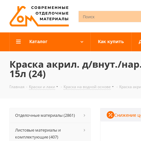
Каталог
Как купить
Краска акрил. д/внут./нар
15л (24)
Главная
-
Краски и лаки
-
Краска на водной основе
-
Краска акри
Снижение ц
Отделочные материалы (2861)
Листовые материалы и
комплектующие (407)