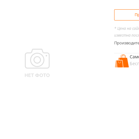
Пр
* Цена на са
известна пос
Производит
Сам
Бес