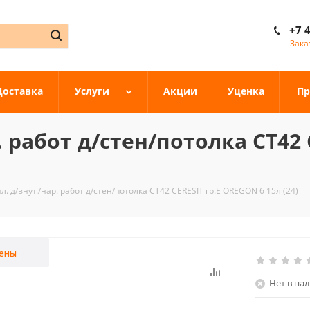
+7 
Зака
Доставка
Услуги
Акции
Уценка
Пр
. работ д/стен/потолка CT42 
л. д/внут./нар. работ д/стен/потолка CT42 CERESIT гр.E OREGON 6 15л (24)
ены
Нет в на