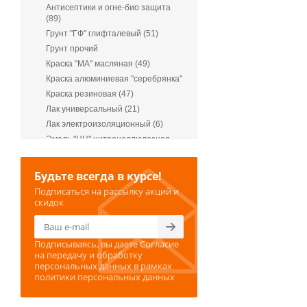
Антисептики и огне-био защита
(89)
Грунт "ГФ" глифталевый (51)
Грунт прочий
Краска "МА" масляная (49)
Краска алюминиевая "серебрянка"
Краска резиновая (47)
Лак универсальный (21)
Лак электроизоляционный (6)
Эмаль "НЦ" нитроцеллюлозная
(22)
Эмаль "ПФ" пентафталевая (529)
Будьте всегда в курсе!
Эмаль акриловая (48)
Подписаться на рассылку акций и
скидок
Подписываясь, вы даете
Согласие
на передачу и обработку
персональных данных
в рамках
политики персональных данных