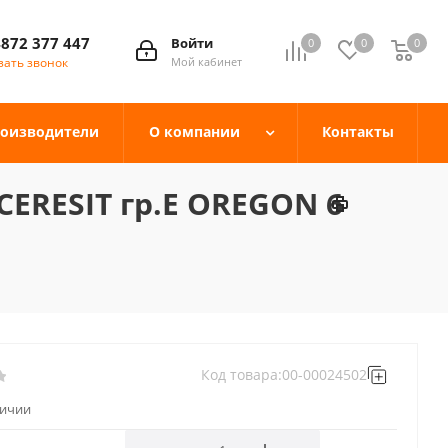
4872 377 447
Войти
0
0
0
зать звонок
Мой кабинет
оизводители
О компании
Контакты
CERESIT гр.E OREGON 6
Код товара:
00-00024502
личии