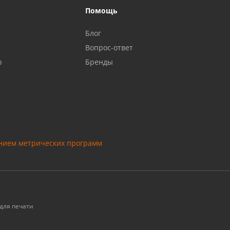
Помощь
Блог
Вопрос-ответ
р
Бренды
анием метрических программ
для печати