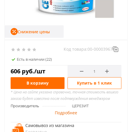
Снижение цены
Код товара:
00-00003967
Есть в наличии
(22)
606
руб.
/шт
В корзину
Купить в 1 клик
* Цена на сайте указана справочно, точная стоимость вашего
заказа будет известна после подтверждения менеджером
Производитель
ЦЕРЕЗИТ
Подробнее
Самовывоз из магазина
Бесплатно