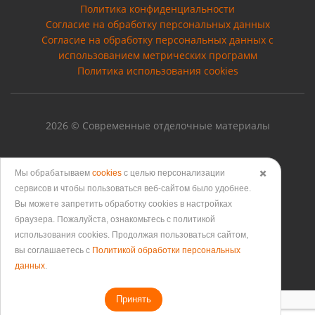
Политика конфиденциальности
Согласие на обработку персональных данных
Cогласие на обработку персональных данных с
использованием метрических программ
Политика использования cookies
2026 © Современные отделочные материалы
Мы обрабатываем
cookies
с целью персонализации
✖️
Версия для печати
сервисов и чтобы пользоваться веб-сайтом было удобнее.
Вы можете запретить обработку сookies в настройках
браузера. Пожалуйста, ознакомьтесь с политикой
использования cookies. Продолжая пользоваться сайтом,
вы соглашаетесь с
Политикой обработки персональных
данных
.
Принять