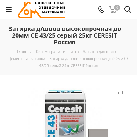
0
Затирка д/швов высокопрочная до
20мм CE 43/25 серый 25кг CERESIT
Россия
Главная
-
Керамогранит и плитка
-
Затирка для швов
-
Цементные затирки
-
Затирка д/швов высокопрочная до 20мм CE
43/25 серый 25кг CERESIT Россия