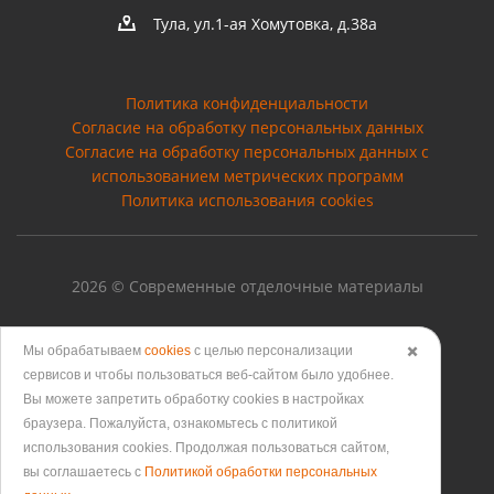
Тула, ул.1-ая Хомутовка, д.38а
Политика конфиденциальности
Согласие на обработку персональных данных
Cогласие на обработку персональных данных с
использованием метрических программ
Политика использования cookies
2026 © Современные отделочные материалы
Мы обрабатываем
cookies
с целью персонализации
✖️
сервисов и чтобы пользоваться веб-сайтом было удобнее.
Версия для печати
Вы можете запретить обработку сookies в настройках
браузера. Пожалуйста, ознакомьтесь с политикой
использования cookies. Продолжая пользоваться сайтом,
вы соглашаетесь с
Политикой обработки персональных