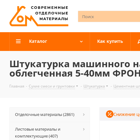
Каталог
Как купить
Штукатурка машинного н
облегченная 5-40мм ФРОН
Главная
-
Сухие смеси и грунтовки
-
Штукатурка
-
Цементная шт
Снижение ц
Отделочные материалы (2861)
Листовые материалы и
комплектующие (407)