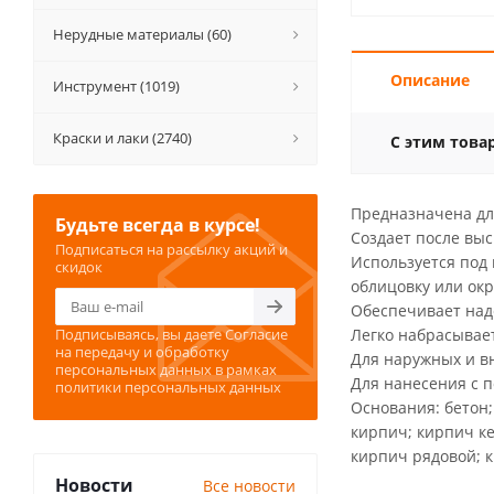
Нерудные материалы (60)
Описание
Инструмент (1019)
Краски и лаки (2740)
С этим това
Предназначена дл
Будьте всегда в курсе!
Создает после вы
Подписаться на рассылку акций и
Используется под
скидок
облицовку или ок
Обеспечивает над
Подписываясь, вы даете
Согласие
Легко набрасывает
на передачу и обработку
Для наружных и в
персональных данных
в рамках
Для нанесения с 
политики персональных данных
Основания: бетон;
кирпич; кирпич к
кирпич рядовой; к
Новости
Все новости