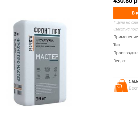
430.80
р
В 
* Цена на са
известна пос
Применение
Тип
Производит
Вес, кг
Сам
Бес