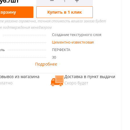
уб.
/шт
корзину
Купить в 1 клик
йте указана справочно, точная стоимость вашего заказа будет
ле подтверждения менеджером
Создание текстурного слоя
Цементно-известковая
ель
ПЕРФЕКТА
30
Подробнее
овывоз из магазина
Доставка в пункт выдачи
платно
Скоро будет