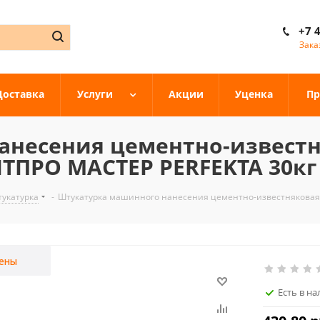
+7 
Зака
Доставка
Услуги
Акции
Уценка
Пр
анесения цементно-известн
ТПРО МАСТЕР PERFEKTA 30кг
укатурка
-
Штукатурка машинного нанесения цементно-известняковая
ены
Есть в н