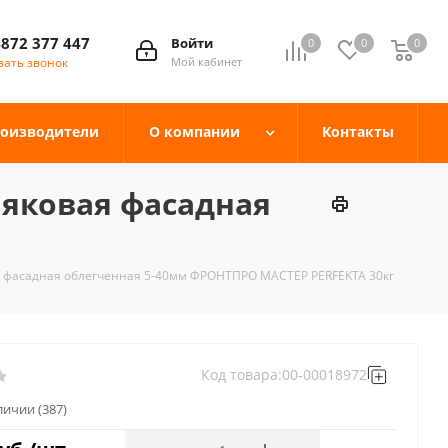
4872 377 447
Войти
0
0
0
зать звонок
Мой кабинет
оизводители
О компании
Контакты
яковая фасадная
 фасадная облегченная 5-40мм ФРОНТПРО МАСТЕР PERFEKTA 30кг
Код товара:
00-00018972
аличии
(387)