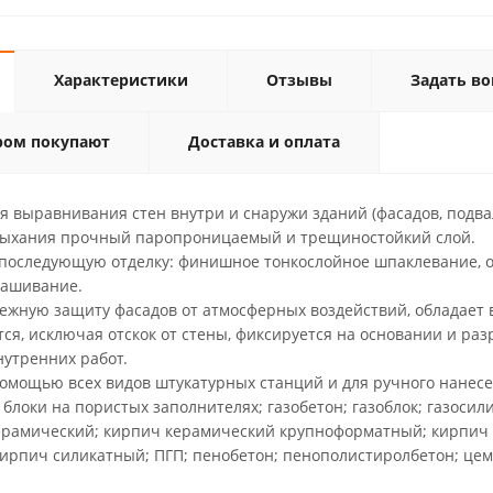
Характеристики
Отзывы
Задать во
ром покупают
Доставка и оплата
я выравнивания стен внутри и снаружи зданий (фасадов, подв
сыхания прочный паропроницаемый и трещиностойкий слой.
 последующую отделку: финишное тонкослойное шпаклевание, 
рашивание.
ежную защиту фасадов от атмосферных воздействий, обладает
ся, исключая отскок от стены, фиксируется на основании и раз
нутренних работ.
помощью всех видов штукатурных станций и для ручного нанесе
 блоки на пористых заполнителях; газобетон; газоблок; газосил
ерамический; кирпич керамический крупноформатный; кирпич 
ирпич силикатный; ПГП; пенобетон; пенополистиролбетон; цем