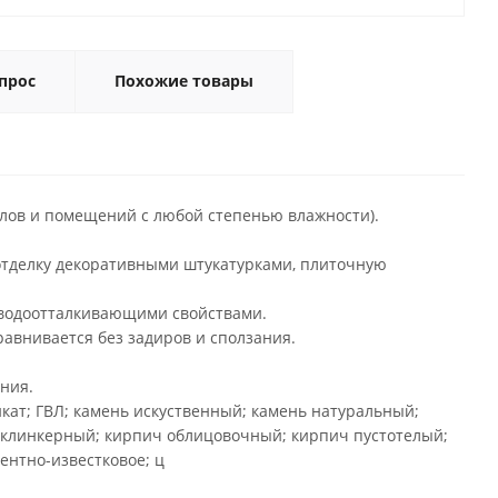
прос
Похожие товары
алов и помещений с любой степенью влажности).
отделку декоративными штукатурками, плиточную
 водоотталкивающими свойствами.
равнивается без задиров и сползания.
ния.
икат; ГВЛ; камень искуственный; камень натуральный;
клинкерный; кирпич облицовочный; кирпич пустотелый;
ентно-известковое; ц