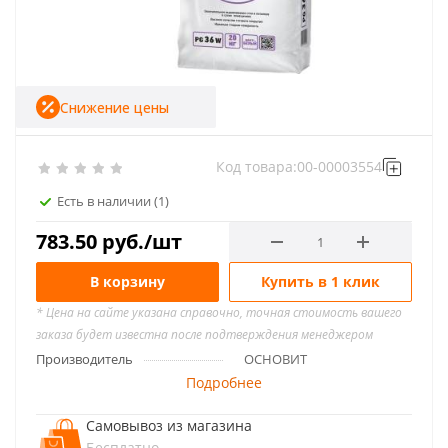
Снижение цены
Код товара:
00-00003554
Есть в наличии
(1)
783.50
руб.
/шт
В корзину
Купить в 1 клик
* Цена на сайте указана справочно, точная стоимость вашего
заказа будет известна после подтверждения менеджером
Производитель
ОСНОВИТ
Подробнее
Самовывоз из магазина
Бесплатно