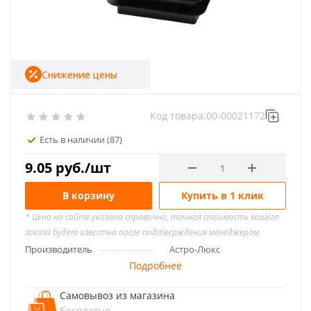
Снижение цены
Код товара:
00-00021172
Есть в наличии
(87)
9.05
руб.
/шт
В корзину
Купить в 1 клик
* Цена на сайте указана справочно, точная стоимость вашего
заказа будет известна после подтверждения менеджером
Производитель
Астро-Люкс
Подробнее
Самовывоз из магазина
Бесплатно