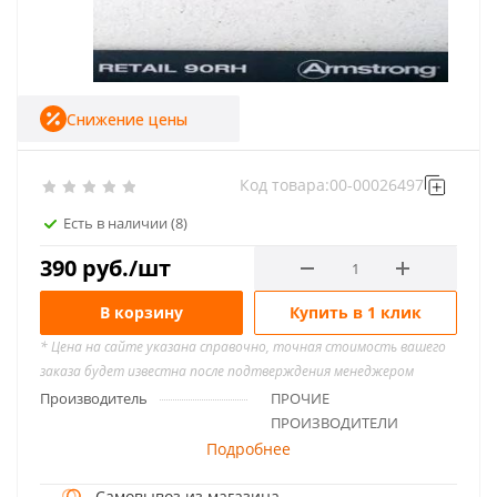
Снижение цены
Код товара:
00-00026497
Есть в наличии
(8)
390
руб.
/шт
В корзину
Купить в 1 клик
* Цена на сайте указана справочно, точная стоимость вашего
заказа будет известна после подтверждения менеджером
Производитель
ПРОЧИЕ
ПРОИЗВОДИТЕЛИ
Подробнее
Самовывоз из магазина