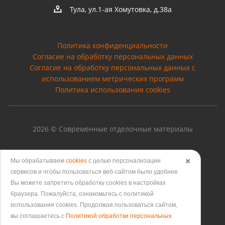
Тула, ул.1-ая Хомутовка, д.38а
Политика конфиденциальности
Согласие на обработку персональных данных
Cогласие на обработку персональных данных с
использованием метрических программ
Политика использования cookies
2026 © Современные отделочные материалы
Мы обрабатываем
cookies
с целью персонализации
✖️
сервисов и чтобы пользоваться веб-сайтом было удобнее.
Версия для печати
Вы можете запретить обработку сookies в настройках
браузера. Пожалуйста, ознакомьтесь с политикой
использования cookies. Продолжая пользоваться сайтом,
вы соглашаетесь с
Политикой обработки персональных