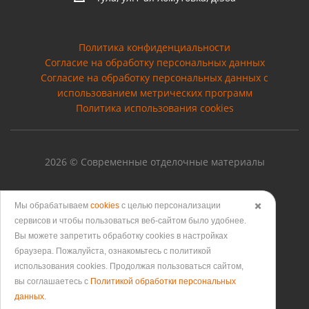
Политика конфиденциальности
Согласие на обработку персональных данных
Cогласие на обработку персональных данных с
использованием метрических программ
Политика использования cookies
2026 © Современные отделочные материалы
Мы обрабатываем
cookies
с целью персонализации
✖️
сервисов и чтобы пользоваться веб-сайтом было удобнее.
Версия для печати
Вы можете запретить обработку сookies в настройках
браузера. Пожалуйста, ознакомьтесь с политикой
использования cookies. Продолжая пользоваться сайтом,
вы соглашаетесь с
Политикой обработки персональных
данных
.