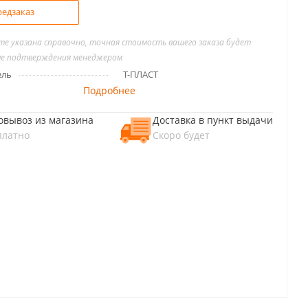
едзаказ
йте указана справочно, точная стоимость вашего заказа будет
ле подтверждения менеджером
ель
Т-ПЛАСТ
Подробнее
овывоз из магазина
Доставка в пункт выдачи
платно
Скоро будет