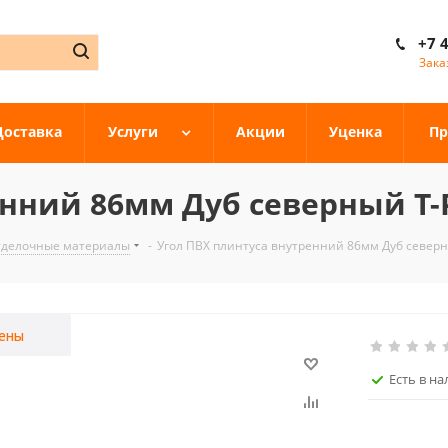
+7 
Зака
Доставка
Услуги
Акции
Уценка
Пр
енний 86мм Дуб северный T-
тделочные материалы
-
Угол ПВХ плинтуса внутренний 86мм Дуб северн
ены
Есть в н