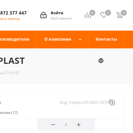
4872 377 447
Войти
0
0
0
зать звонок
Мой кабинет
оизводители
О компании
Контакты
PLAST
ый T-PLAST
Код товара:
00-00013070
аличии
(17)