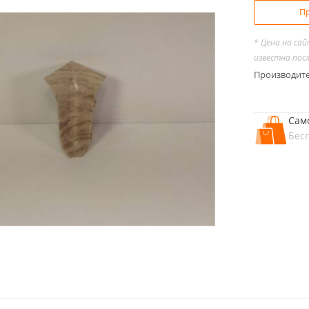
Пр
* Цена на са
известна пос
Производит
Сам
Бес