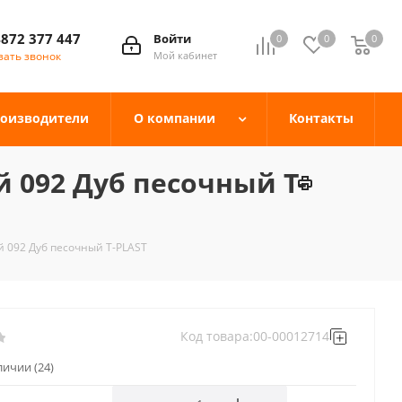
4872 377 447
Войти
0
0
0
зать звонок
Мой кабинет
оизводители
О компании
Контакты
 092 Дуб песочный T-
 092 Дуб песочный T-PLAST
Код товара:
00-00012714
аличии
(24)