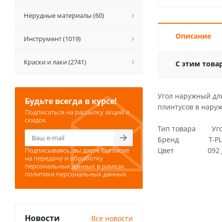
Нерудные материалы (60)
Описание
Инструмент (1019)
Краски и лаки (2741)
С этим това
Угол наружный для
Будьте всегда в курсе!
плинтусов в наруж
Подписаться на рассылку акций и
скидок
Тип товара Угол
Бренд T-PL
Подписываясь, вы даете
Согласие
Цвет 092 Ду
на передачу и обработку
персональных данных
в рамках
политики персональных данных
Новости
Все новости