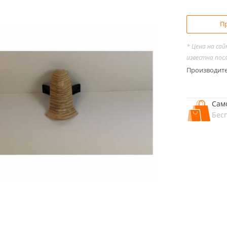
Пр
* Цена на са
известна пос
Производит
Сам
Бес