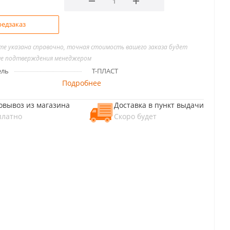
едзаказ
йте указана справочно, точная стоимость вашего заказа будет
ле подтверждения менеджером
ель
Т-ПЛАСТ
Подробнее
овывоз из магазина
Доставка в пункт выдачи
платно
Скоро будет