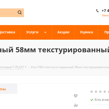
+7 
Зака
Доставка
Услуги
Акции
Уценка
Пр
ный 58мм текстурированный
тиковый T-PLAST
-
Угол ПВХ плинтуса наружный 58мм текстурированный
ены
Есть в н