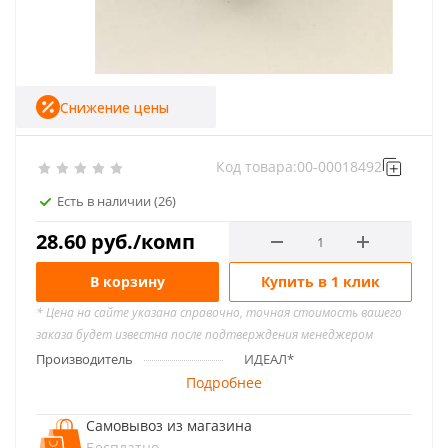
Снижение цены
Код товара:
00-00018492
Есть в наличии
(26)
28.60
руб.
/комп
В корзину
Купить в 1 клик
* Цена на сайте указана справочно, точная стоимость вашего
заказа будет известна после подтверждения менеджером
Производитель
ИДЕАЛ*
Подробнее
Самовывоз из магазина
Бесплатно