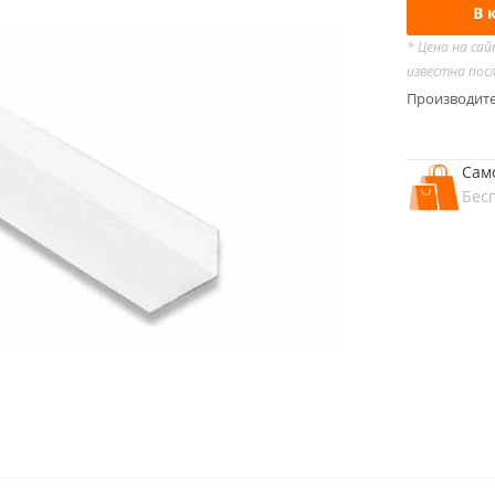
В 
* Цена на са
известна пос
Производит
Сам
Бес