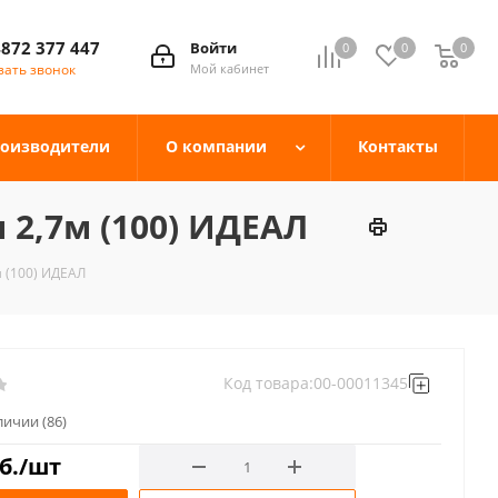
4872 377 447
Войти
0
0
0
зать звонок
Мой кабинет
оизводители
О компании
Контакты
2,7м (100) ИДЕАЛ
 (100) ИДЕАЛ
Код товара:
00-00011345
аличии
(86)
б.
/шт