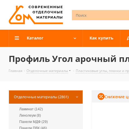
Каталог
Как купить
Профиль Угол арочный пла
Главная
-
Отделочные материалы
-
Пластиковые углы, планки и 
Снижение ц
Отделочные материалы (2861)
Ламинат (142)
Линолеум (8)
Панели МДФ (29)
Панели ПВХ (46)