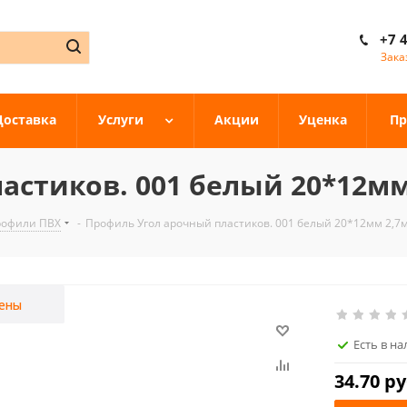
+7 
Зака
Доставка
Услуги
Акции
Уценка
Пр
стиков. 001 белый 20*12мм 
профили ПВХ
-
Профиль Угол арочный пластиков. 001 белый 20*12мм 2,7м
ены
Есть в н
34.70
ру