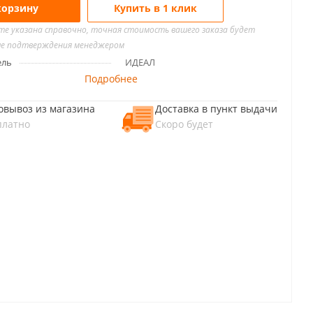
корзину
Купить в 1 клик
йте указана справочно, точная стоимость вашего заказа будет
ле подтверждения менеджером
ель
ИДЕАЛ
Подробнее
овывоз из магазина
Доставка в пункт выдачи
платно
Скоро будет