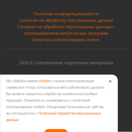
Политика конфиденциальности
Согласие на обработку персональных данных
Cогласие на обработку персональных данных с
использованием метрических программ
Политика использования cookies
2026 © Современные отделочные материалы
Мы обрабатываем
cookies
с целью персонализации
✖️
сервисов и чтобы пользоваться веб-сайтом было удобнее.
Версия для печати
Вы можете запретить обработку сookies в настройках
браузера. Пожалуйста, ознакомьтесь с политикой
использования cookies. Продолжая пользоваться сайтом,
вы соглашаетесь с
Политикой обработки персональных
данных
.