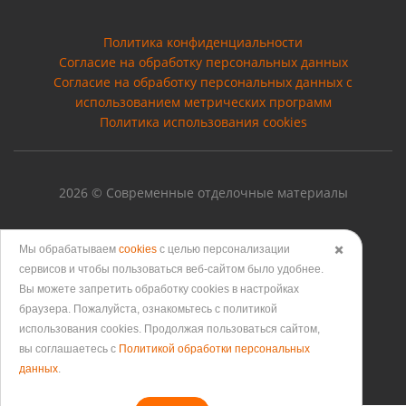
Политика конфиденциальности
Согласие на обработку персональных данных
Cогласие на обработку персональных данных с
использованием метрических программ
Политика использования cookies
2026 © Современные отделочные материалы
Мы обрабатываем
cookies
с целью персонализации
✖️
сервисов и чтобы пользоваться веб-сайтом было удобнее.
Версия для печати
Вы можете запретить обработку сookies в настройках
браузера. Пожалуйста, ознакомьтесь с политикой
использования cookies. Продолжая пользоваться сайтом,
вы соглашаетесь с
Политикой обработки персональных
данных
.