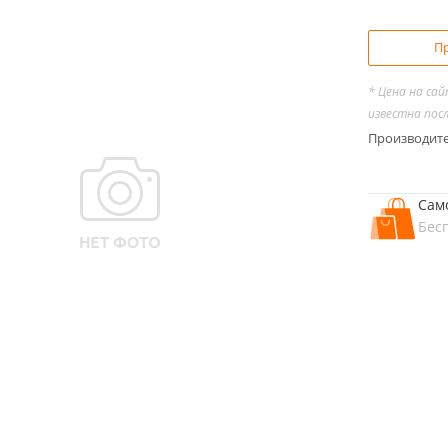
Пр
* Цена на са
известна пос
Производит
Сам
Бес