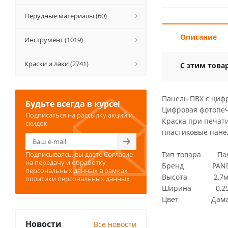
Нерудные материалы (60)
Описание
Инструмент (1019)
Краски и лаки (2741)
С этим това
Панель ПВХ с циф
Будьте всегда в курсе!
Цифровая фотопеча
Подписаться на рассылку акций и
Краска при печат
скидок
пластиковые пане
Подписываясь, вы даете
Согласие
Тип товара Пан
на передачу и обработку
Бренд PAN
персональных данных
в рамках
Высота 2,7
политики персональных данных
Ширина 0,2
Цвет Дамасски
Новости
Все новости