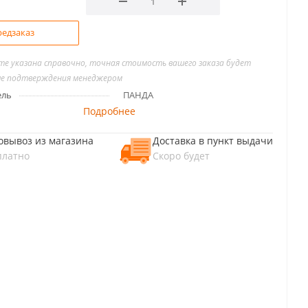
едзаказ
йте указана справочно, точная стоимость вашего заказа будет
ле подтверждения менеджером
ель
ПАНДА
Подробнее
овывоз из магазина
Доставка в пункт выдачи
платно
Скоро будет