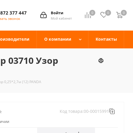
4872 377 447
Войти
0
0
0
зать звонок
Мой кабинет
оизводители
О компании
Контакты
 03710 Узор
р 0,25*2,7м (12) PANDA
Код товара:
00-00015991
личии