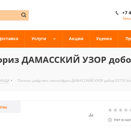
+7 
Зака
Доставка
Услуги
Акции
Уценка
Пр
фриз ДАМАССКИЙ УЗОР добор
ПАНДА
-
Панель цифр.печ. панно/фриз ДАМАССКИЙ УЗОР добор 03710 Узо
ены
Нет в на