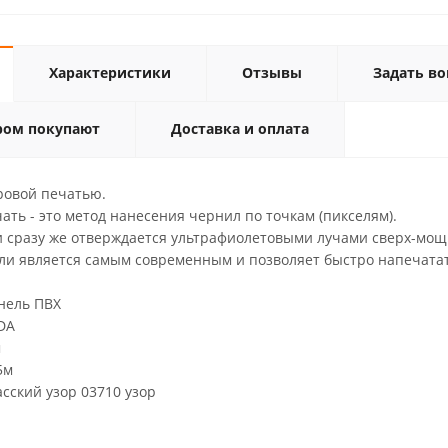
Характеристики
Отзывы
Задать во
ром покупают
Доставка и оплата
ровой печатью.
ть - это метод нанесения чернил по точкам (пикселям).
и сразу же отверждается ультрафиолетовыми лучами сверх-мощ
ли является самым современным и позволяет быстро напечатат
ель ПВХ
DA
м
5м
й узор 03710 узор