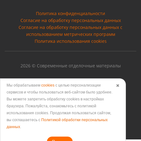
Политика конфиденциальности
Согласие на обработку персональных данных
Cогласие на обработку персональных данных с
использованием метрических программ
Политика использования cookies
2026 © Современные отделочные материалы
Мы обрабатываем
cookies
с целью персонализации
✖️
сервисов и чтобы пользоваться веб-сайтом было удобнее.
Версия для печати
Вы можете запретить обработку сookies в настройках
браузера. Пожалуйста, ознакомьтесь с политикой
использования cookies. Продолжая пользоваться сайтом,
вы соглашаетесь с
Политикой обработки персональных
данных
.